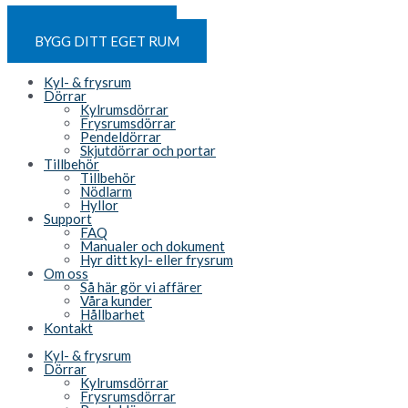
Hoppa till innehåll
HYR ETT KYLRUM
BYGG DITT EGET RUM
Kyl- & frysrum
Dörrar
Kylrumsdörrar
Frysrumsdörrar
Pendeldörrar
Skjutdörrar och portar
Tillbehör
Tillbehör
Nödlarm
Hyllor
Support
FAQ
Manualer och dokument
Hyr ditt kyl- eller frysrum
Om oss
Så här gör vi affärer
Våra kunder
Hållbarhet
Kontakt
Kyl- & frysrum
Dörrar
Kylrumsdörrar
Frysrumsdörrar