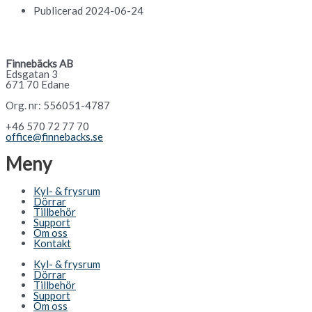
Publicerad
2024-06-24
Finnebäcks AB
Edsgatan 3
671 70 Edane
Org. nr: 556051-4787
+46 570 72 77 70
office@finnebacks.se
Meny
Kyl- & frysrum
Dörrar
Tillbehör
Support
Om oss
Kontakt
Kyl- & frysrum
Dörrar
Tillbehör
Support
Om oss