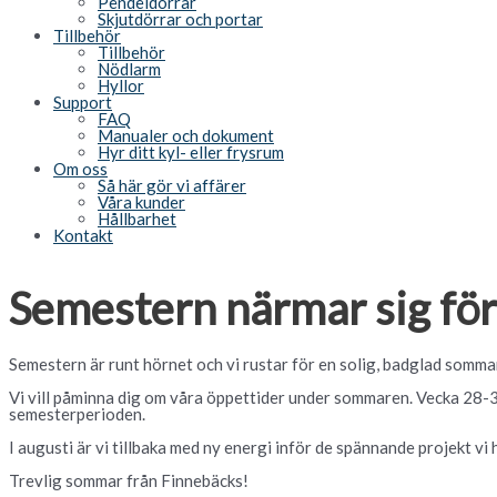
Pendeldörrar
Skjutdörrar och portar
Tillbehör
Tillbehör
Nödlarm
Hyllor
Support
FAQ
Manualer och dokument
Hyr ditt kyl- eller frysrum
Om oss
Så här gör vi affärer
Våra kunder
Hållbarhet
Kontakt
Semestern närmar sig för
Semestern är runt hörnet och vi rustar för en solig, badglad somm
Vi vill påminna dig om våra öppettider under sommaren. Vecka 28-30 
semesterperioden.
I augusti är vi tillbaka med ny energi inför de spännande projekt v
Trevlig sommar från Finnebäcks!