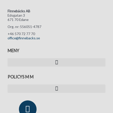
Finnebäcks AB
Edsgatan 3
671 70 Edane
Org. nr: 556051-4787
+46 570 72 77 70
office@finnebacks.se
MENY
POLICYS M M
Y
L