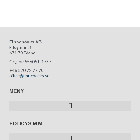
Finnebäcks AB
Edsgatan 3
671 70 Edane
Org. nr: 556051-4787
+46 570 72 77 70
office@finnebacks.se
MENY
POLICYS M M