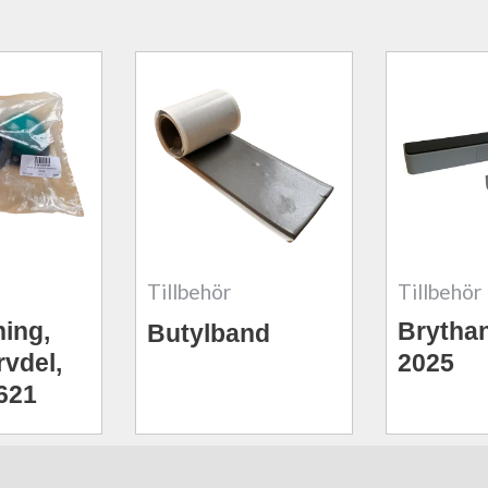
Tillbehör
Tillbehör
ing,
Brytha
Butylband
rvdel,
2025
621