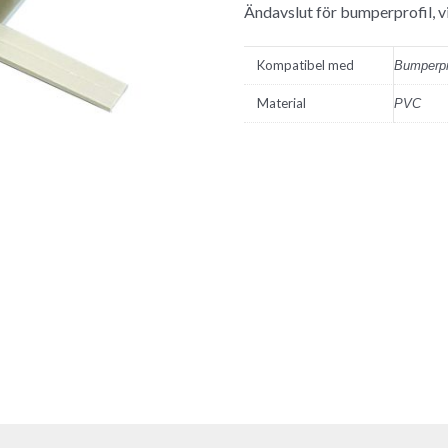
Ändavslut för bumperprofil, vi
Kompatibel med
Bumperpr
Material
PVC