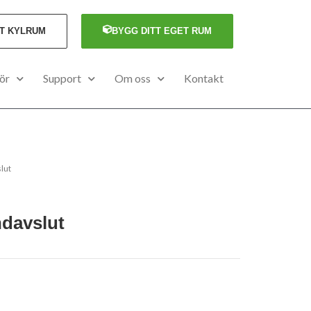
TT KYLRUM
BYGG DITT EGET RUM
ör
Support
Om oss
Kontakt
lut
ndavslut