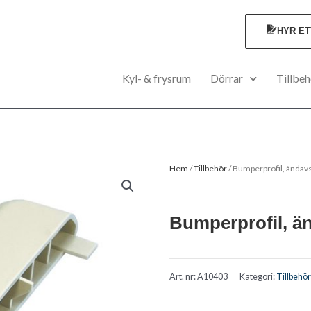
HYR E
Kyl- & frysrum
Dörrar
Tillbeh
Hem
/
Tillbehör
/ Bumperprofil, ändavs
Bumperprofil, ä
Art. nr:
A10403
Kategori:
Tillbehör