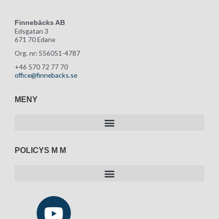
Finnebäcks AB
Edsgatan 3
671 70 Edane
Org. nr: 556051-4787
+46 570 72 77 70
office@finnebacks.se
MENY
POLICYS M M
Y
L