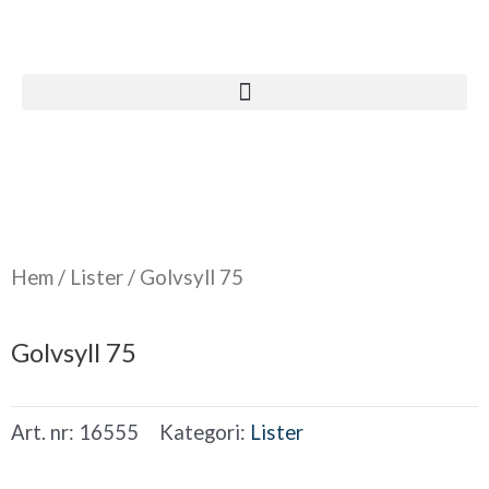
Hoppa
till
innehåll
Hem
/
Lister
/ Golvsyll 75
Golvsyll 75
Art. nr:
16555
Kategori:
Lister