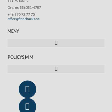
671 70 Edane
Org. nr: 556051-4787
+46 570 72 77 70
office@finnebacks.se
MENY
POLICYS M M
Y
L
o
i
u
n
t
k