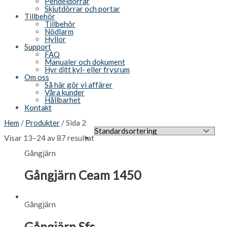
Pendeldörrar
Skjutdörrar och portar
Tillbehör
Tillbehör
Nödlarm
Hyllor
Support
FAQ
Manualer och dokument
Hyr ditt kyl- eller frysrum
Om oss
Så här gör vi affärer
Våra kunder
Hållbarhet
Kontakt
Hem
/
Produkter
/ Sida 2
Visar 13–24 av 87 resultat
Gångjärn
Gångjärn Ceam 1450
Gångjärn
Gångjärn Sfs